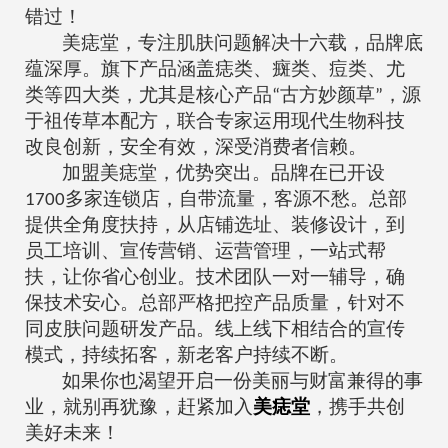
错过！
美痣堂，专注肌肤问题解决十六载，品牌底
蕴深厚。旗下产品涵盖痣类、癍类、痘类、尤
类等四大类，尤其是核心产品
古方
妙颜草
，源
“
”
于
祖传
草本配方，联合
专家
运用现代生物科技
改良创新，
安全有效
，深受消费者信赖。
加盟美痣堂，优势突出。品牌在已开设
多家连锁店，自带流量，客源不愁。总部
1700
提供全角度扶持，从店铺选址、装修设计，到
员工培训、宣传营销、运营
管理
，一站式帮
扶，让你省心创业。
技术
团队一对一辅导，确
保
技术安心
。总部严格把控产
品质
量，针对不
同皮肤问题研发产品。线上线下相结合的宣传
模式，
持续
拓客，新老客户
持续
不断。
如果你也渴望
开启
一份美丽与财富兼得的事
业，就别再犹豫，赶紧加入
美痣堂
，携手共创
美好未来！