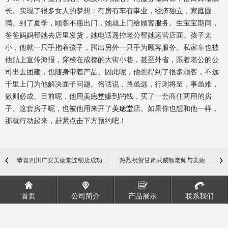
长。实现了很多女人的梦想：有房有车有事业，经济独立，家庭圆
满。到了夏季，顾客不愿出门，她就上门给顾客服务。生宝宝期间，
爸爸妈妈帮她去店里发货，她电话遥控老公帮她运营店面。孩子太
小，他就一只手抱着孩子，腾出另外一只手为顾客服务。私家车也被
他贴上宣传海报，穿梭在成都的大街小巷，甚至外省，跟着老公的公
司出去团建，也随身带着产品。因此呢，他也得到了很多顾客，不远
千里上门为他解决面子问题。俗话说，路虽远，行则将至，事虽难，
做则必成。目前呢，他用
美痣堂
赚到的钱，买了一套商住两用的房
子。这套房子呢，也被他用来开了
美痣堂
店。如果你也想和他一样，
那就行动起来，赶紧点击下方预约吧！
恭喜四川广安美痣堂连锁店成功签约
热烈祝贺甘肃武威颉老师与美痣堂成功
首页
公司简介
产品展示
联系我们