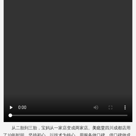
从二胎到三胎，宝妈从一家店变成两家店。
美痣堂
四川成都店用
了10年时间，坚持初心、以技术为核心。用服务做口碑，借口碑做成